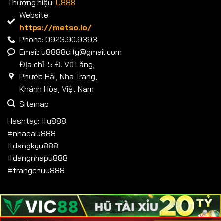
Thương hiệu:
U888
Website:
https://metso.io/
Phone: 0923.90.9393
Email:
u8888city@gmail.com
Địa chỉ: 5 Đ. Vũ Lăng,
Phước Hải, Nha Trang,
Khánh Hòa, Việt Nam
Sitemap
Hashtag: #u888
#nhacaiu888
#dangkyu888
#dangnhapu888
#trangchuu888