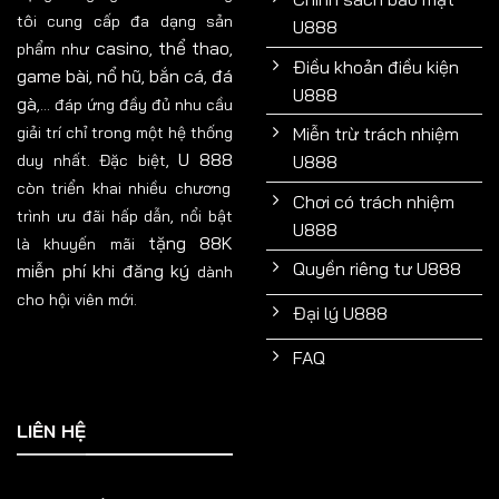
tôi cung cấp đa dạng sản
U888
casino
thể thao
phẩm như
,
,
Điều khoản điều kiện
game bài
nổ hũ
bắn cá
đá
,
,
,
U888
gà
,... đáp ứng đầy đủ nhu cầu
Miễn trừ trách nhiệm
giải trí chỉ trong một hệ thống
U 888
U888
duy nhất.
Đặc biệt,
còn triển khai nhiều chương
Chơi có trách nhiệm
trình ưu đãi hấp dẫn, nổi bật
U888
tặng 88K
là khuyến mãi
Quyền riêng tư U888
miễn phí khi đăng ký
dành
cho hội viên mới.
Đại lý U888
FAQ
LIÊN HỆ