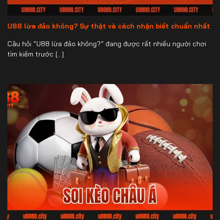
U88 lừa đảo không? Sự thật và cách nhận biết chuẩn nhất
Câu hỏi “U88 lừa đảo không?” đang được rất nhiều người chơi
tìm kiếm trước [...]
Soi kèo Châu Á