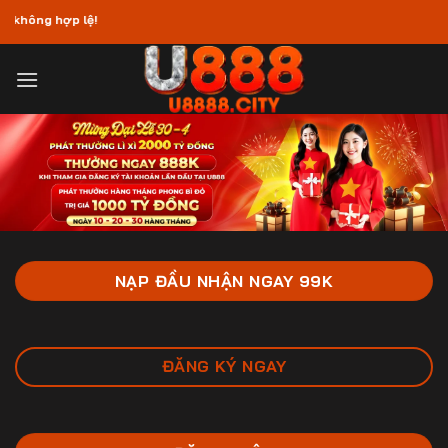
Bỏ
🔔 Lưu ý
qua
nội
dung
NẠP ĐẦU NHẬN NGAY 99K
ĐĂNG KÝ NGAY