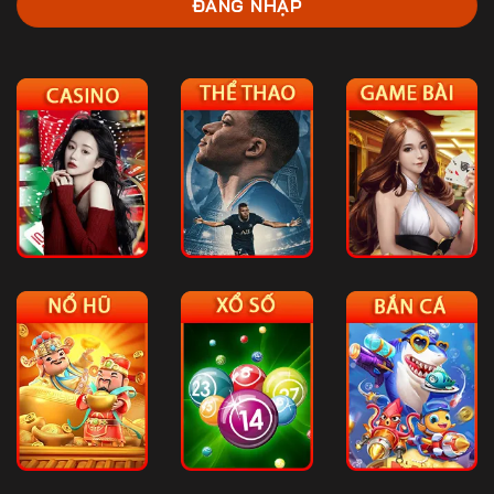
ĐĂNG NHẬP