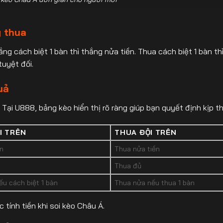
g thua
hắng cách biệt 1 bàn thì thắng nửa tiền. Thua cách biệt 1 bàn th
uyệt đối.
uả
Tại U888, bảng kèo hiển thị rõ ràng giúp bạn quyết định kịp th
I TRÊN
THUA ĐỘI TRÊN
ền
Thua nửa tiền
Thua đủ
u cách biệt 1 bàn
Thua nửa nếu thua 1 bàn
tính tiền khi soi kèo Châu Á.