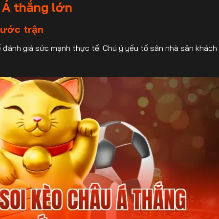
 Á thắng lớn
rước trận
để đánh giá sức mạnh thực tế. Chú ý yếu tố sân nhà sân khách