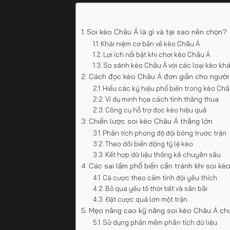
Table of Contents
Soi kèo Châu Á là gì và tại sao nên chọn?
Khái niệm cơ bản về kèo Châu Á
Lợi ích nổi bật khi chơi kèo Châu Á
So sánh kèo Châu Á với các loại kèo kh
Cách đọc kèo Châu Á đơn giản cho người
Hiểu các ký hiệu phổ biến trong kèo Châ
Ví dụ minh họa cách tính thắng thua
Công cụ hỗ trợ đọc kèo hiệu quả
Chiến lược soi kèo Châu Á thắng lớn
Phân tích phong độ đội bóng trước trận
Theo dõi biến động tỷ lệ kèo
Kết hợp dữ liệu thống kê chuyên sâu
Các sai lầm phổ biến cần tránh khi soi kè
Cá cược theo cảm tính đội yêu thích
Bỏ qua yếu tố thời tiết và sân bãi
Đặt cược quá lớn một trận
Mẹo nâng cao kỹ năng soi kèo Châu Á ch
Sử dụng phần mềm phân tích dữ liệu