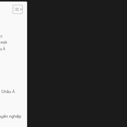
ác
 mới
u Á
o Châu Á
uyên nghiệp