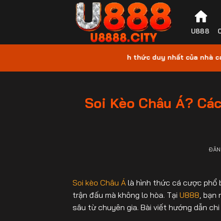
Bỏ
qua
nội
U888
dung
🔔 Lưu ý: Link chính thức duy nhất của nhà cái U888 là 
Soi Kèo Châu Á? Các
ĐĂN
Soi kèo Châu Á
là hình thức cá cược phổ b
trận đấu mà không lo hòa. Tại
U888
, bạn
sâu từ chuyên gia. Bài viết hướng dẫn chi