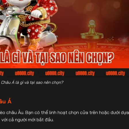
 Châu Á là gì và tại sao nên chọn?
hâu Á
kèo châu Âu. Bạn có thể linh hoạt chọn cửa trên hoặc dưới dựa
 với cả người mới bắt đầu.